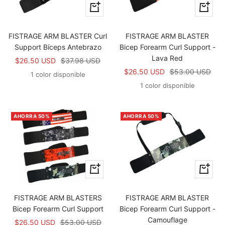
+
+
Añadir
Añadir
FISTRAGE ARM BLASTER Curl
FISTRAGE ARM BLASTER
Support Bíceps Antebrazo
Bicep Forearm Curl Support -
Lava Red
Precio
Precio
$26.50 USD
$37.98 USD
Precio
Precio
$26.50 USD
$53.00 USD
de
normal
1 color disponible
de
normal
venta
1 color disponible
venta
AHORRA 50%
AHORRA 50%
Vista
+
rápida
Añadir
FISTRAGE ARM BLASTERS
FISTRAGE ARM BLASTER
Bicep Forearm Curl Support
Bicep Forearm Curl Support -
Camouflage
Precio
Precio
$26.50 USD
$53.00 USD