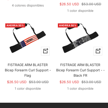
Precio
Precio
$26.50 USD
$53.00 USD
de
normal
4 colores disponibles
de
normal
venta
1 color disponible
venta
AHORRA 50%
AHORRA 50%
+
+
Añadir
Añadir
FISTRAGE ARM BLASTER
FISTRAGE ARM BLASTER
Bicep Forearm Curl Support -
Bicep Forearm Curl Support - -
Flag
Black FR
Precio
Precio
Precio
Precio
$26.50 USD
$53.00 USD
$26.50 USD
$53.00 USD
de
normal
de
normal
1 color disponible
1 color disponible
venta
venta