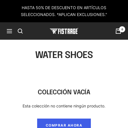
Saltar
HASTA 50% DE DESCUENTO EN ARTÍCULOS
al
SELECCIONADOS. *APLICAN EXCLUSIONES."
contenido
0
Fistrage
Navigación
USA
WATER SHOES
COLECCIÓN VACÍA
Esta colección no contiene ningún producto.
COMPRAR AHORA